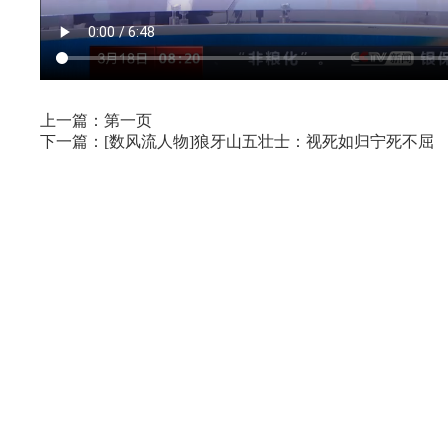
上一篇：第一页
下一篇：[数风流人物]狼牙山五壮士：视死如归宁死不屈