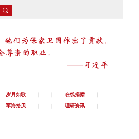
岁月如歌
在线捐赠
军海拾贝
理研资讯